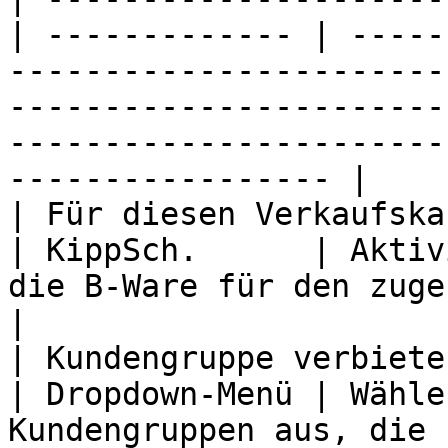
| ------------- | -----
-----------------------
-----------------------
-----------------------
----------------- |

| Für diesen Verkaufskanal akti
| KippSch.      | Aktiv
die B-Ware für den zugehörigen Verkaufskanal.                                        
|

| Kundengruppe verbieten                        
| Dropdown-Menü | Wähle
Kundengruppen aus, die 