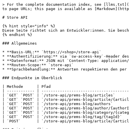
> For the complete documentation index, see [llms.txt](https://docs.premsoft.de/llms.txt). Markdown versions of documentation pages are available by appending `.md` to page URLs; this page is available as [Markdown](https://docs.premsoft.de/plugins/blog/store-api.md).

# Store API

{% hint style="info" %}
Diese Seite richtet sich an Entwickler:innen. Sie beschreibt die Store-API-Endpunkte des Plugins **PremsBlog** für Headless-Frontends und externe Integrationen.
{% endhint %}

### Allgemeines

* **Basis-URL:** `https://<shop>/store-api`
* **Authentifizierung:** via `sw-access-key`-Header des Verkaufskanals
* **Datenformat:** JSON mit `Content-Type: application/json`
* **Routen-Scope:** `store-api`
* **Sprachbehandlung:** Antworten respektieren den per `sw-language-id` gesetzten Sprachkontext. Übersetzbare Felder stehen zusätzlich im Block `translated`.

### Endpunkte im Überblick

| Methode      | Pfad                                               | Routen-Name                            |
| ------------ | -------------------------------------------------- | -------------------------------------- |
| `GET` `POST` | `/store-api/prems-blog/articles`                   | `store-api.prems-blog.article.list`    |
| `GET` `POST` | `/store-api/prems-blog/article/{articleId}`        | `store-api.prems-blog.article.detail`  |
| `GET` `POST` | `/store-api/prems-blog/authors`                    | `store-api.prems-blog.author.list`     |
| `GET` `POST` | `/store-api/prems-blog/author/{authorId}`          | `store-api.prems-blog.author.detail`   |
| `GET` `POST` | `/store-api/prems-blog/category/{categoryId}`      | `store-api.prems-blog.category.detail` |
| `GET` `POST` | `/store-api/prems-blog/tag/{tagId}`                | `store-api.prems-blog.tag.detail`      |
| `POST`       | `/store-api/prems-blog/article/{articleId}/review` | `store-api.prems-blog.review.save`     |

### Beiträge auflisten

`GET /store-api/prems-blog/articles`

Liefert eine paginierte Liste aller aktiven Beiträge im aktuellen Sichtbarkeitsfenster.

#### Parameter

| Name         | Typ      | In              | Beschreibung                                                                                                 |
| ------------ | -------- | --------------- | ------------------------------------------------------------------------------------------------------------ |
| `page`       | `int`    | Query oder Body | Seitenzahl. Standard ist `1`.                                                                                |
| `limit`      | `int`    | Query oder Body | Treffer pro Seite. Standard ist `12`. Das IAP-Feature `numberOfBlogPosts` kann den Wert nach oben begrenzen. |
| `categoryId` | `string` | Query oder Body | Filtert nach Blog-Kategorie.                                                                                 |
| `tagId`      | `string` | Query oder Body | Filtert nach Tag.                                                                                            |
| `authorId`   | `string` | Query oder Body | Filtert nach Autor:in.                                                                                       |
| `sort`       | `string` | Query oder Body | `displayDate` absteigend oder `title` aufsteigend.                                                           |

#### Filter

Die Route liefert nur