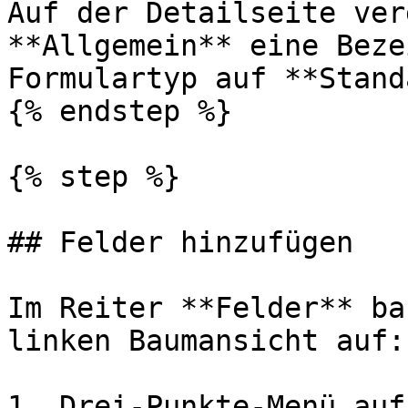
Auf der Detailseite ver
**Allgemein** eine Beze
Formulartyp auf **Stand
{% endstep %}

{% step %}

## Felder hinzufügen

Im Reiter **Felder** ba
linken Baumansicht auf:

1. Drei-Punkte-Menü auf