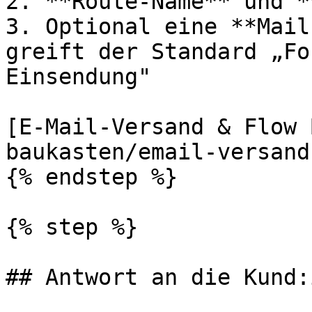
2. **Route-Name** und *
3. Optional eine **Mail
greift der Standard „Fo
Einsendung"

[E-Mail-Versand & Flow 
baukasten/email-versand
{% endstep %}

{% step %}

## Antwort an die Kund: