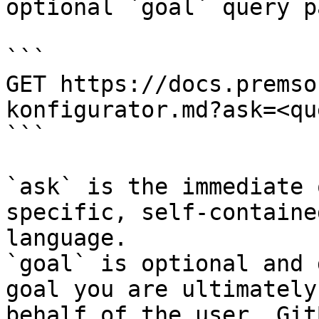
optional `goal` query p
```

GET https://docs.premso
konfigurator.md?ask=<qu
```

`ask` is the immediate 
specific, self-containe
language.

`goal` is optional and 
goal you are ultimately
behalf of the user. Git