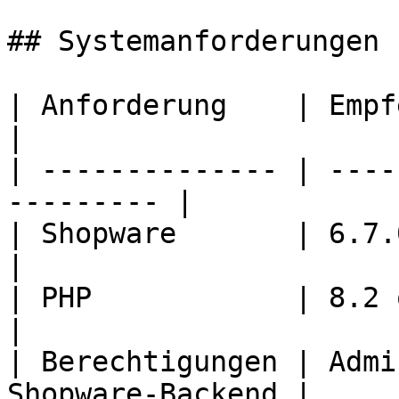
## Systemanforderungen

| Anforderung    | Empfehlung                  
|

| -------------- | ----
--------- |

| Shopware       | 6.7.0.0 oder neuer
|

| PHP            | 8.2 oder neuer         
|

| Berechtigungen | Admi
Shopware-Backend |
